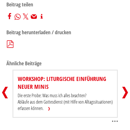
Beitrag teilen
Beitrag herunterladen / drucken
Ähnliche Beiträge
WORKSHOP: LITURGISCHE EINFÜHRUNG
KOMMANDO MINI
WORK
NEUER MINIS
MINI
Beitrag teilen
Die erste Probe: Was muss ich alles beachten?
Beitra
Abläufe aus dem Gottesdienst (mit Hilfe von Alltagssituationen)
erfassen können.
Beitrag herunterladen / drucken
Beitr