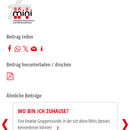
Beitrag teilen
Beitrag herunterladen / drucken
Ähnliche Beiträge
WO BIN ICH ZUHAUSE?
DU BIST WERTVOLL! – IMPULS
WO BI
Eine kreative Gruppenstunde, in der sich deine Minis (besser)
Beitrag teilen
Beitra
kennenlernen können!