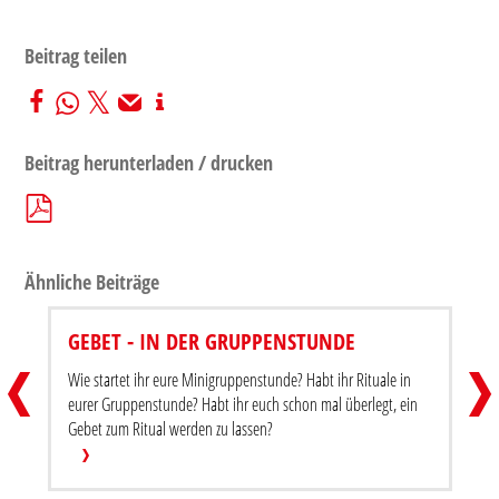
Beitrag teilen
Beitrag herunterladen / drucken
Ähnliche Beiträge
GEBET - IN DER GRUPPENSTUNDE
MINIPROBE MIT FEHLERN
GEBET
Wie startet ihr eure Minigruppenstunde? Habt ihr Rituale in
Beitrag teilen
Beitra
eurer Gruppenstunde? Habt ihr euch schon mal überlegt, ein
Gebet zum Ritual werden zu lassen?
Beitrag herunterladen / drucken
Beitr