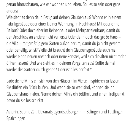
genau hinzuschauen, wie wir wohnen und leben. Soll es so sein oder ganz
anders?
Wie sieht es denn da in Bezug auf deinen Glauben aus? Wohnt er in einem
Fabrikgebäude oder einer kleiner Wohnung im Hochhaus? Mit oder ohne
Balkon? Oder doch eher im Reihenhaus oder Mehrparteienhaus, damit du
den Anschluss an andere nicht verlierst? Oder dann doch das große Haus –
die Villa – mit großzügigem Garten außen herum, damit du ja nicht gestört
oder behelligt wirst? Vielleicht braucht dein Glaubensgebäude auch mal
wieder einen neuen Anstrich oder neue Fenster, weil sich die alten nicht mehr
öffnen lassen? Und wie sieht es in deinem Vorgarten aus? Sollte da mal
wieder der Gärtner durch gehen? Oder ist alles perfekt?“
Lade deine Minis ein sich von den Häusern im Viertel inspirieren zu lassen.
Sie dürfen ein Stück laufen. Und wenn sie so weit sind, können sie ihr
Glaubenshaus malen. Nenne deinen Minis ein Zeitlimit und einen Treffpunkt,
bevor du sie los schickst.
Autorin: Sophie Zäh, Dekanatsjugendseelsorgerin in Balingen und Tuttlingen-
Spaichingen