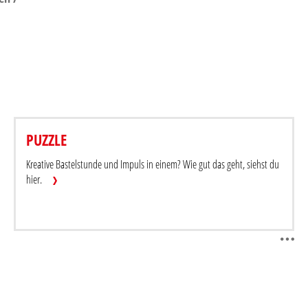
DER HIMMEL SOLL WARTEN
PUZZLE
Beitrag teilen
Be
Kreative Bastelstunde und Impuls in einem? Wie gut das geht, siehst du
hier.
Beitrag herunterladen / drucken
Be