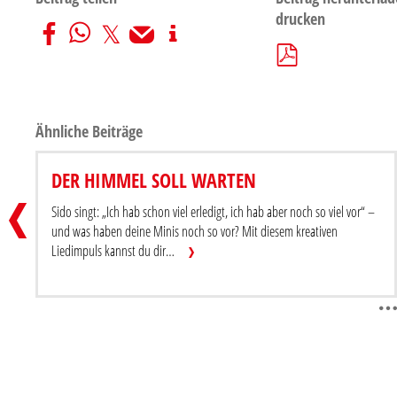
drucken
Ähnliche Beiträge
MINI-MIKADO
DER HIMMEL SOLL WARTEN
Beitrag teilen
Sido singt: „Ich hab schon viel erledigt, ich hab aber noch so viel vor“ –
und was haben deine Minis noch so vor? Mit diesem kreativen
Liedimpuls kannst du dir…
Beitrag herunterladen / drucken