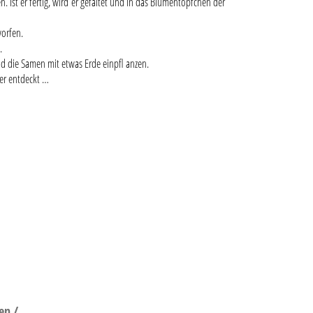
 Ist er fertig, wird er gefaltet und in das Blumentöpfchen der
orfen.
.
und die Samen mit etwas Erde einpfl anzen.
ber entdeckt …
en /