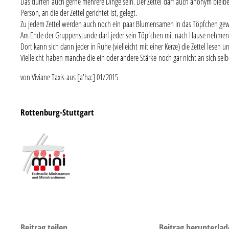
Das dürfen auch gerne mehrere Dinge sein. Der Zettel darf auch anonym bleiben.
Person, an die der Zettel gerichtet ist, gelegt.
Zu jedem Zettel werden auch noch ein paar Blumensamen in das Töpfchen gew
Am Ende der Gruppenstunde darf jeder sein Töpfchen mit nach Hause nehmen
Dort kann sich dann jeder in Ruhe (vielleicht mit einer Kerze) die Zettel lesen 
Vielleicht haben manche die ein oder andere Stärke noch gar nicht an sich sel
von Viviane Taxis aus [a'ha:] 01/2015
Rottenburg-Stuttgart
Beitrag teilen
Beitrag herunterlad