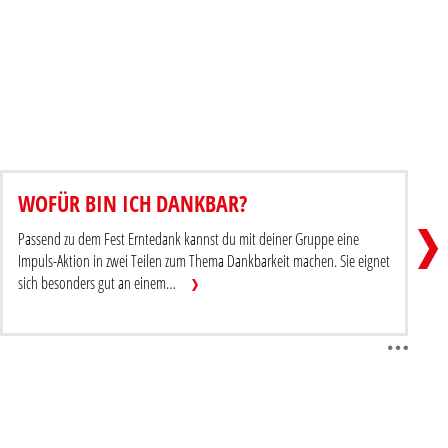
PUZZLE
WOFÜR BIN ICH DANKBAR?
itrag teilen
Beitr
Passend zu dem Fest Erntedank kannst du mit deiner Gruppe eine
Impuls-Aktion in zwei Teilen zum Thema Dankbarkeit machen. Sie eignet
sich besonders gut an einem…
itrag herunterladen / drucken
Beitr