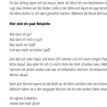
Für den Anfang eignet sich ein Impuls, damit die Minis Zeit zum Nachdenken 
Lege dazu Decken auf den Boden, stelle in der Mitte vom Raum ein paar Kerzen
Die Minis dürfen es sich dann gemütlich machen. Während die Musik läuft ka
Hier sind ein paar Beispiele:
Was kann ich gut?
Was kann ich nicht so gut?
Was macht mir Spaß?
Und was macht mir keinen Spaß?
Jetzt darf sich jeder Papier und einen Stift nehmen und sich einen ruhigen Pl
Achte darauf, dass jeder für sich ist und in Ruhe den Brief schreiben kann. Wä
nächsten Zeit ändern wollen oder was sie beibehalten möchten. Die Antworten 
Adresse darauf.
Nach acht Wochen kannst du die Briefe an die Minis verteilen oder verschicke
Vielleicht haben sie in den vergangen Wochen die ein oder andere Stärke er
Die eigenen Schwächen
erkennt man leider oft viel