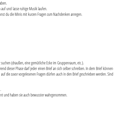
haben.
 auf und lasse ruhige Musik laufen.
nnst du die Minis mit kurzen Fragen zum Nachdenken anregen.
atz suchen (draußen, eine gemütliche Ecke im Gruppenraum, etc.).
hrend dieser Phase darf jeder einen Brief an sich selber schreiben. In dem Brief können
auf die zuvor vorgelesenen Fragen dürfen auch in den Brief geschrieben werden. Sind a
n.
kannt und haben sie auch bewusster wahrgenommen.