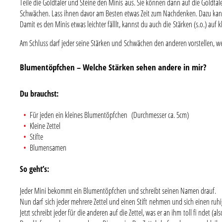
Teile die Goldtaler und Steine den Minis aus. Sie können dann auf die Goldtale
Schwächen. Lass ihnen davor am Besten etwas Zeit zum Nachdenken. Dazu kan
Damit es den Minis etwas leichter fälllt, kannst du auch die Stärken (s.o.) a
Am Schluss darf jeder seine Stärken und Schwächen den anderen vorstellen, w
Blumentöpfchen – Welche Stärken sehen andere in mir?
Du brauchst:
Für jeden ein kleines Blumentöpfchen (Durchmesser ca. 5cm)
Kleine Zettel
Stifte
Blumensamen
So geht’s:
Jeder Mini bekommt ein Blumentöpfchen und schreibt seinen Namen drauf.
Nun darf sich jeder mehrere Zettel und einen Stift nehmen und sich einen ruh
Jetzt schreibt jeder für die anderen auf die Zettel, was er an ihm toll fi ndet (als