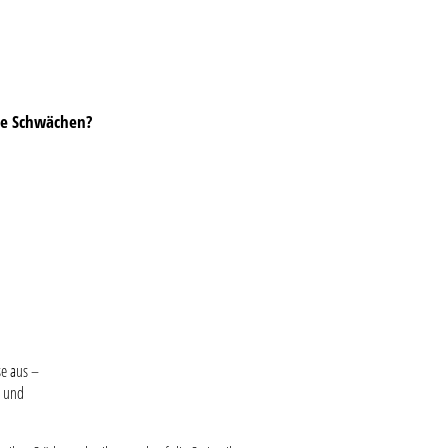
ne Schwächen?
se aus –
e und