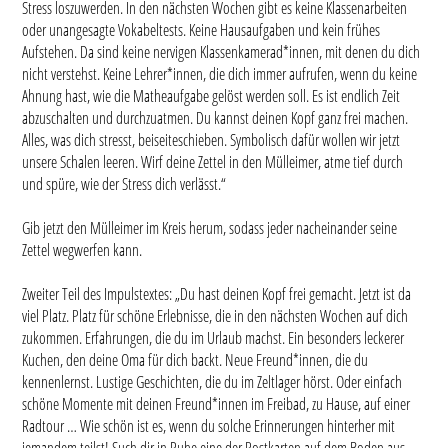
Stress loszuwerden. In den nächsten Wochen gibt es keine Klassenarbeiten
oder unangesagte Vokabeltests. Keine Hausaufgaben und kein frühes
Aufstehen. Da sind keine nervigen Klassenkamerad*innen, mit denen du dich
nicht verstehst. Keine Lehrer*innen, die dich immer aufrufen, wenn du keine
Ahnung hast, wie die Matheaufgabe gelöst werden soll. Es ist endlich Zeit
abzuschalten und durchzuatmen. Du kannst deinen Kopf ganz frei machen.
Alles, was dich stresst, beiseiteschieben. Symbolisch dafür wollen wir jetzt
unsere Schalen leeren. Wirf deine Zettel in den Mülleimer, atme tief durch
und spüre, wie der Stress dich verlässt.“
Gib jetzt den Mülleimer im Kreis herum, sodass jeder nacheinander seine
Zettel wegwerfen kann.
Zweiter Teil des Impulstextes: „Du hast deinen Kopf frei gemacht. Jetzt ist da
viel Platz. Platz für schöne Erlebnisse, die in den nächsten Wochen auf dich
zukommen. Erfahrungen, die du im Urlaub machst. Ein besonders leckerer
Kuchen, den deine Oma für dich backt. Neue Freund*innen, die du
kennenlernst. Lustige Geschichten, die du im Zeltlager hörst. Oder einfach
schöne Momente mit deinen Freund*innen im Freibad, zu Hause, auf einer
Radtour … Wie schön ist es, wenn du solche Erinnerungen hinterher mit
jemandem teilst! Such dir in Ruhe eine der Postkarten auf dem Boden aus