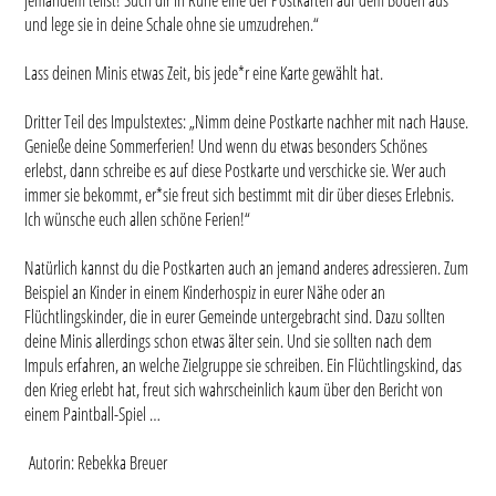
und lege sie in deine Schale ohne sie umzudrehen.“
Lass deinen Minis etwas Zeit, bis jede*r eine Karte gewählt hat.
Dritter Teil des Impulstextes: „Nimm deine Postkarte nachher mit nach Hause.
Genieße deine Sommerferien! Und wenn du etwas besonders Schönes
erlebst, dann schreibe es auf diese Postkarte und verschicke sie. Wer auch
immer sie bekommt, er*sie freut sich bestimmt mit dir über dieses Erlebnis.
Ich wünsche euch allen schöne Ferien!“
Natürlich kannst du die Postkarten auch an jemand anderes adressieren. Zum
Beispiel an Kinder in einem Kinderhospiz in eurer Nähe oder an
Flüchtlingskinder, die in eurer Gemeinde untergebracht sind. Dazu sollten
deine Minis allerdings schon etwas älter sein. Und sie sollten nach dem
Impuls erfahren, an welche Zielgruppe sie schreiben. Ein Flüchtlingskind, das
den Krieg erlebt hat, freut sich wahrscheinlich kaum über den Bericht von
einem Paintball-Spiel …
Autorin: Rebekka Breuer