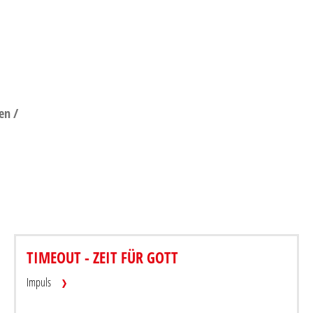
en /
GESPRÄCH VON ZWILLINGEN IM
TIMEOUT - ZEIT FÜR GOTT
MUTTERLEIB
Be
Impuls
Beitrag teilen