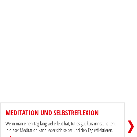
TIMEOUT - ZEIT FÜR GOTT
MEDITATION UND SELBSTREFLEXION
itrag teilen
Beitr
Wenn man einen Tag lang viel erlebt hat, tut es gut kurz innezuhalten.
In dieser Meditation kann jeder sich selbst und den Tag reflektieren.