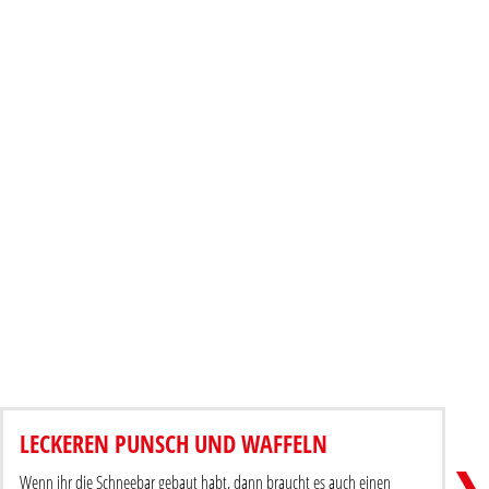
MINI-SCHLÜSSELANHÄNGER
LECKEREN PUNSCH UND WAFFELN
itrag teilen
Beitr
Wenn ihr die Schneebar gebaut habt, dann braucht es auch einen