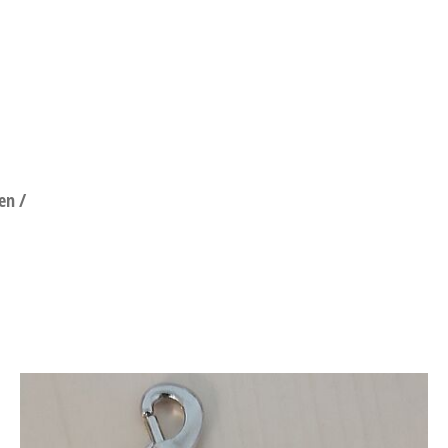
en /
DRACHEN BASTELN
Be
Beitrag teilen