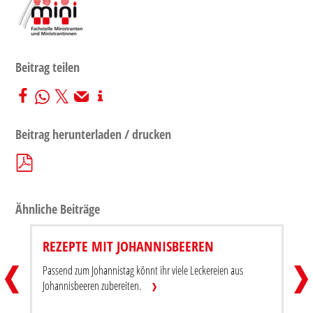
Beitrag teilen
Beitrag herunterladen / drucken
Ähnliche Beiträge
REZEPTE MIT JOHANNISBEEREN
DU BIST WERTVOLL! – IMPULS
REZE
Passend zum Johannistag könnt ihr viele Leckereien aus
Beitrag teilen
Beitra
Johannisbeeren zubereiten.