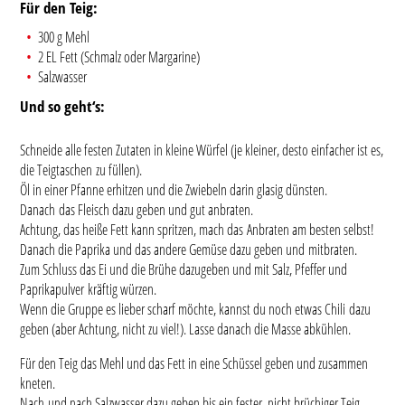
Für den Teig:
300 g Mehl
2 EL Fett (Schmalz oder Margarine)
Salzwasser
Und so geht‘s:
Schneide alle festen Zutaten in kleine Würfel (je kleiner, desto einfacher ist es,
die Teigtaschen zu füllen).
Öl in einer Pfanne erhitzen und die Zwiebeln darin glasig dünsten.
Danach das Fleisch dazu geben und gut anbraten.
Achtung, das heiße Fett kann spritzen, mach das Anbraten am besten selbst!
Danach die Paprika und das andere Gemüse dazu geben und mitbraten.
Zum Schluss das Ei und die Brühe dazugeben und mit Salz, Pfeffer und
Paprikapulver kräftig würzen.
Wenn die Gruppe es lieber scharf möchte, kannst du noch etwas Chili dazu
geben (aber Achtung, nicht zu viel!). Lasse danach die Masse abkühlen.
Für den Teig das Mehl und das Fett in eine Schüssel geben und zusammen
kneten.
Nach und nach Salzwasser dazu geben bis ein fester, nicht brüchiger Teig