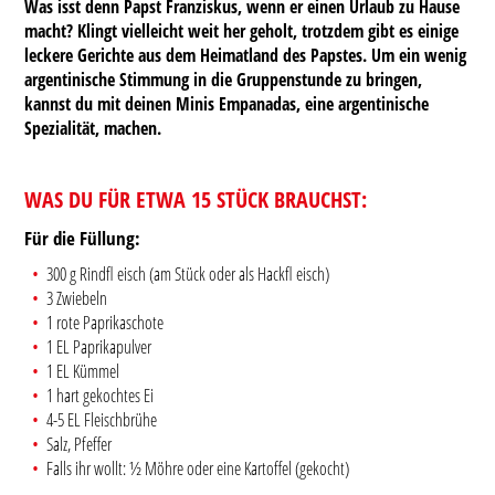
Was isst denn Papst Franziskus, wenn er einen Urlaub zu Hause
macht? Klingt vielleicht weit her geholt, trotzdem gibt es einige
leckere Gerichte aus dem Heimatland des Papstes. Um ein wenig
argentinische Stimmung in die Gruppenstunde zu bringen,
kannst du mit deinen Minis Empanadas, eine argentinische
Spezialität, machen.
WAS DU FÜR ETWA 15 STÜCK BRAUCHST:
Für die Füllung:
300 g Rindfl eisch (am Stück oder als Hackfl eisch)
3 Zwiebeln
1 rote Paprikaschote
1 EL Paprikapulver
1 EL Kümmel
1 hart gekochtes Ei
4-5 EL Fleischbrühe
Salz, Pfeffer
Falls ihr wollt: ½ Möhre oder eine Kartoffel (gekocht)