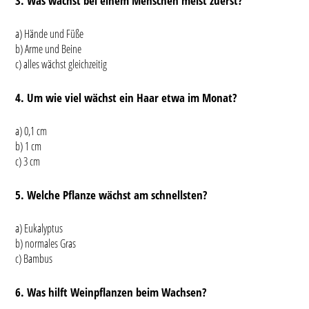
3. Was wächst bei einem Menschen meist zuerst?
a) Hände und Füße
b) Arme und Beine
c) alles wächst gleichzeitig
4. Um wie viel wächst ein Haar etwa im Monat?
a) 0,1 cm
b) 1 cm
c) 3 cm
5. Welche Pflanze wächst am schnellsten?
a) Eukalyptus
b) normales Gras
c) Bambus
6. Was hilft Weinpflanzen beim Wachsen?