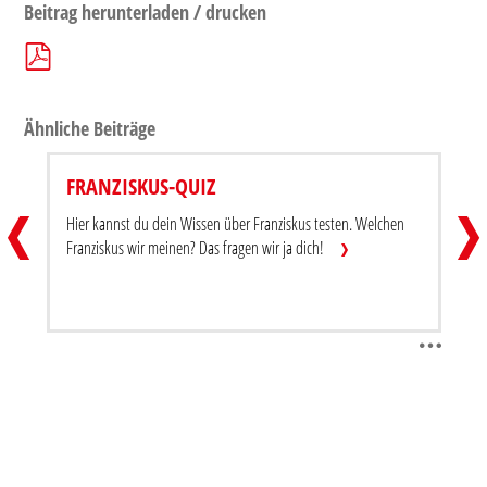
Beitrag herunterladen / drucken
Ähnliche Beiträge
FRANZISKUS-QUIZ
KALEIDOSKOP
FRANZ
Hier kannst du dein Wissen über Franziskus testen. Welchen
Beitrag teilen
Beitra
Franziskus wir meinen? Das fragen wir ja dich!
Beitrag herunterladen / drucken
Beitr