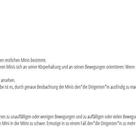
den restlichen Minis bestimmt.
eren Minis sich an seiner Körperhaltung und an seinen Bewegungen orientieren: Wenn er*
h ansehen.
Aufgabe ist es, durch genaue Beobachtung der Minis den*die Dirigenten*in ausfindig zu m
schen zu unauffälligen oder wenigen Bewegungen und zu auffälligen oder vielen Beweg
en Mini in der Mitte zu schwer. Ermutige in so einem Fall den*die Dirigenten*in zu mehr 