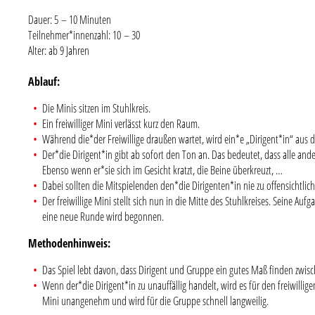
Dauer: 5 – 10 Minuten
Teilnehmer*innenzahl: 10 – 30
Alter: ab 9 Jahren
Ablauf:
Die Minis sitzen im Stuhlkreis.
Ein freiwilliger Mini verlässt kurz den Raum.
Während die*der Freiwillige draußen wartet, wird ein*e „Dirigent*in“ aus 
Der*die Dirigent*in gibt ab sofort den Ton an. Das bedeutet, dass alle and
Ebenso wenn er*sie sich im Gesicht kratzt, die Beine überkreuzt, …
Dabei sollten die Mitspielenden den*die Dirigenten*in nie zu offensichtlic
Der freiwillige Mini stellt sich nun in die Mitte des Stuhlkreises. Seine 
eine neue Runde wird begonnen.
Methodenhinweis:
Das Spiel lebt davon, dass Dirigent und Gruppe ein gutes Maß finden zwi
Wenn der*die Dirigent*in zu unauffällig handelt, wird es für den freiwillig
Mini unangenehm und wird für die Gruppe schnell langweilig.