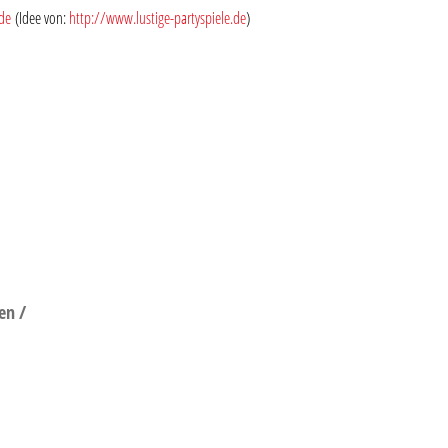
de
(Idee von:
http://www.lustige-partyspiele.de
)
en /