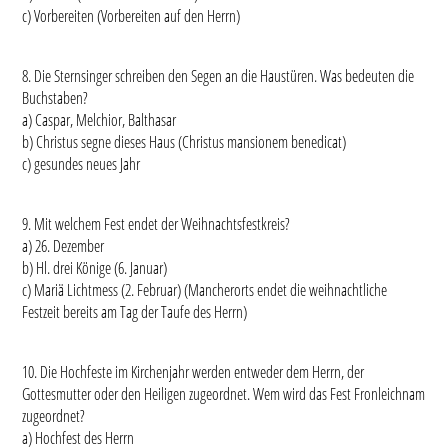
c) Vorbereiten (Vorbereiten auf den Herrn)
8. Die Sternsinger schreiben den Segen an die Haustüren. Was bedeuten die
Buchstaben?
a) Caspar, Melchior, Balthasar
b) Christus segne dieses Haus (Christus mansionem benedicat)
c) gesundes neues Jahr
9. Mit welchem Fest endet der Weihnachtsfestkreis?
a) 26. Dezember
b) Hl. drei Könige (6. Januar)
c) Mariä Lichtmess (2. Februar) (Mancherorts endet die weihnachtliche
Festzeit bereits am Tag der Taufe des Herrn)
10. Die Hochfeste im Kirchenjahr werden entweder dem Herrn, der
Gottesmutter oder den Heiligen zugeordnet. Wem wird das Fest Fronleichnam
zugeordnet?
a) Hochfest des Herrn