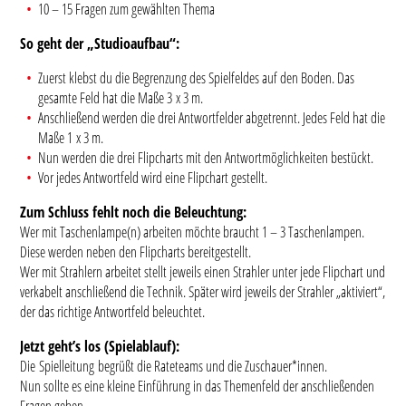
10 – 15 Fragen zum gewählten Thema
So geht der „Studioaufbau“:
Zuerst klebst du die Begrenzung des Spielfeldes auf den Boden. Das
gesamte Feld hat die Maße 3 x 3 m.
Anschließend werden die drei Antwortfelder abgetrennt. Jedes Feld hat die
Maße 1 x 3 m.
Nun werden die drei Flipcharts mit den Antwortmöglichkeiten bestückt.
Vor jedes Antwortfeld wird eine Flipchart gestellt.
Zum Schluss fehlt noch die Beleuchtung:
Wer mit Taschenlampe(n) arbeiten möchte braucht 1 – 3 Taschenlampen.
Diese werden neben den Flipcharts bereitgestellt.
Wer mit Strahlern arbeitet stellt jeweils einen Strahler unter jede Flipchart und
verkabelt anschließend die Technik. Später wird jeweils der Strahler „aktiviert“,
der das richtige Antwortfeld beleuchtet.
Jetzt geht’s los (Spielablauf):
Die Spielleitung begrüßt die Rateteams und die Zuschauer*innen.
Nun sollte es eine kleine Einführung in das Themenfeld der anschließenden
Fragen geben.