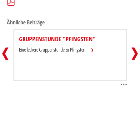
Ähnliche Beiträge
GRUPPENSTUNDE "PFINGSTEN"
DU BIST WERTVOLL! – IMPULS
GRUP
Eine leckere Gruppenstunde zu Pfingsten.
Beitrag teilen
Beitra
Beitrag herunterladen / drucken
Beitr