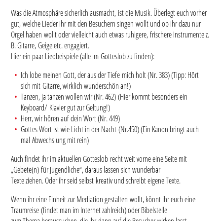
Was die Atmosphäre sicherlich ausmacht, ist die Musik. Überlegt euch vorher
gut, welche Lieder ihr mit den Besuchern singen wollt und ob ihr dazu nur
Orgel haben wollt oder vielleicht auch etwas ruhigere, frischere Instrumente z.
B. Gitarre, Geige etc. engagiert.
Hier ein paar Liedbeispiele (alle im Gotteslob zu finden):
Ich lobe meinen Gott, der aus der Tiefe mich holt (Nr. 383) (Tipp: Hört
sich mit Gitarre, wirklich wunderschön an!)
Tanzen, ja tanzen wollen wir (Nr. 462) (Hier kommt besonders ein
Keyboard/ Klavier gut zur Geltung!)
Herr, wir hören auf dein Wort (Nr. 449)
Gottes Wort ist wie Licht in der Nacht (Nr.450) (Ein Kanon bringt auch
mal Abwechslung mit rein)
Auch findet ihr im aktuellen Gotteslob recht weit vorne eine Seite mit
„Gebete(n) für Jugendliche“, daraus lassen sich wunderbar
Texte ziehen. Oder ihr seid selbst kreativ und schreibt eigene Texte.
Wenn ihr eine Einheit zur Mediation gestalten wollt, könnt ihr euch eine
Traumreise (findet man im Internet zahlreich) oder Bibelstelle
zum Thema heraussuchen, die ihr dann auf die Besucher wirken lasst.