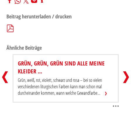
Beitrag herunterladen / drucken
Ähnliche Beiträge
GRÜN, GRÜN, GRÜN SIND ALLE MEINE
DU BIST WERTVOLL! – IMPULS
GRÜN,
KLEIDER ...
Beitrag teilen
Beitra
Grün, weiß, rot, violett, schwarz und rosa – bei so vielen
verschiedenen liturgischen Farben kann man schon mal
durcheinander kommen, wann welche Gewandfarbe…
Beitrag herunterladen / drucken
Beitr