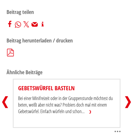
Beitrag teilen
Beitrag herunterladen / drucken
Ähnliche Beiträge
GEBETSWÜRFEL BASTELN
GOTT, WEIHRAUCH, WASSERSCHLACHT
GEBE
Bei einer Minifreizeit oder in der Gruppenstunde möchtest du
Beitrag teilen
Beitra
beten, weißt aber nicht was? Probiers doch mal mit einem
Gebetswürfel. Einfach würfeln und schon…
Beitrag herunterladen / drucken
Beitr