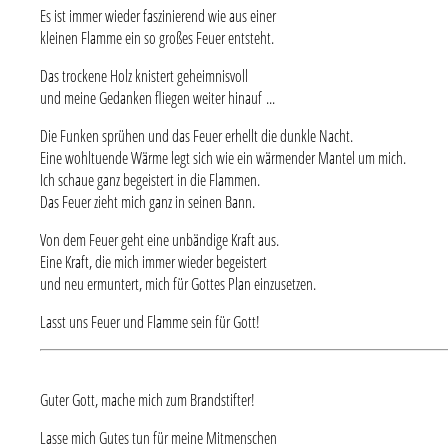
Es ist immer wieder faszinierend wie aus einer
kleinen Flamme ein so großes Feuer entsteht.
Das trockene Holz knistert geheimnisvoll
und meine Gedanken fliegen weiter hinauf ...
Die Funken sprühen und das Feuer erhellt die dunkle Nacht.
Eine wohltuende Wärme legt sich wie ein wärmender Mantel um mich.
Ich schaue ganz begeistert in die Flammen.
Das Feuer zieht mich ganz in seinen Bann.
Von dem Feuer geht eine unbändige Kraft aus.
Eine Kraft, die mich immer wieder begeistert
und neu ermuntert, mich für Gottes Plan einzusetzen.
Lasst uns Feuer und Flamme sein für Gott!
Guter Gott, mache mich zum Brandstifter!
Lasse mich Gutes tun für meine Mitmenschen