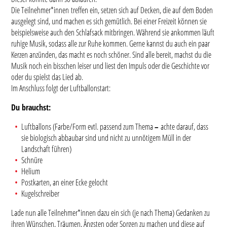
Die Teilnehmer*innen treffen ein, setzen sich auf Decken, die auf dem Boden
ausgelegt sind, und machen es sich gemütlich. Bei einer Freizeit können sie
beispielsweise auch den Schlafsack mitbringen. Während sie ankommen läuft
ruhige Musik, sodass alle zur Ruhe kommen. Gerne kannst du auch ein paar
Kerzen anzünden, das macht es noch schöner. Sind alle bereit, machst du die
Musik noch ein bisschen leiser und liest den Impuls oder die Geschichte vor
oder du spielst das Lied ab.
Im Anschluss folgt der Luftballonstart:
Du brauchst:
Luftballons (Farbe/Form evtl. passend zum Thema
–
achte darauf, dass
sie biologisch abbaubar sind und nicht zu unnötigem Müll in der
Landschaft führen)
Schnüre
Helium
Postkarten, an einer Ecke gelocht
Kugelschreiber
Lade nun alle Teilnehmer*innen dazu ein sich (je nach Thema) Gedanken zu
ihren Wünschen, Träumen, Ängsten oder Sorgen zu machen und diese auf