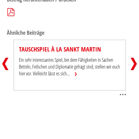
Ähnliche Beiträge
TAUSCHSPIEL À LA SANKT MARTIN
MINI-MIKADO
TAUSC
Ein sehr interessantes Spiel, bei dem Fähigkeiten in Sachen
Beitrag teilen
Beitra
Betteln, Feilschen und Diplomatie gefragt sind, stellen wir euch
hier vor. Vielleicht lässt es sich…
Beitrag herunterladen / drucken
Beitr