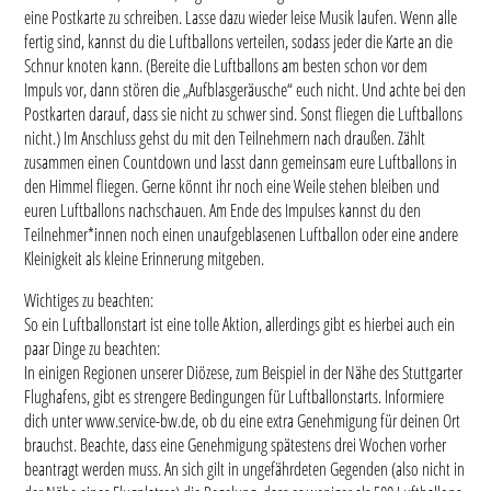
eine Postkarte zu schreiben. Lasse dazu wieder leise Musik laufen. Wenn alle
fertig sind, kannst du die Luftballons verteilen, sodass jeder die Karte an die
Schnur knoten kann. (Bereite die Luftballons am besten schon vor dem
Impuls vor, dann stören die „Aufblasgeräusche“ euch nicht. Und achte bei den
Postkarten darauf, dass sie nicht zu schwer sind. Sonst fliegen die Luftballons
nicht.) Im Anschluss gehst du mit den Teilnehmern nach draußen. Zählt
zusammen einen Countdown und lasst dann gemeinsam eure Luftballons in
den Himmel fliegen. Gerne könnt ihr noch eine Weile stehen bleiben und
euren Luftballons nachschauen. Am Ende des Impulses kannst du den
Teilnehmer*innen noch einen unaufgeblasenen Luftballon oder eine andere
Kleinigkeit als kleine Erinnerung mitgeben.
Wichtiges zu beachten:
So ein Luftballonstart ist eine tolle Aktion, allerdings gibt es hierbei auch ein
paar Dinge zu beachten:
In einigen Regionen unserer Diözese, zum Beispiel in der Nähe des Stuttgarter
Flughafens, gibt es strengere Bedingungen für Luftballonstarts. Informiere
dich unter www.service-bw.de, ob du eine extra Genehmigung für deinen Ort
brauchst. Beachte, dass eine Genehmigung spätestens drei Wochen vorher
beantragt werden muss. An sich gilt in ungefährdeten Gegenden (also nicht in